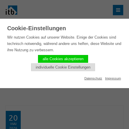
Cookie-Einstellungen
Veranstaltungen
Wir nutzen Cookies auf unserer Website. Einige der Cookies sind
technisch notwendig, während andere uns helfen, diese Website und
ihre Nutzung zu verbessern.
Wir sind für Sie unterwegs und würden uns freuen,
alle Cookies akzeptieren
Ihnen live vor Ort unsere Produkte vorzustellen und
individuelle Cookie Einstellungen
Sie zu beraten. Hier können Sie die
Datenschutz
Impressum
Katalogspezialisten der ITB in diesem Jahr treffen:
20
MAI
2026