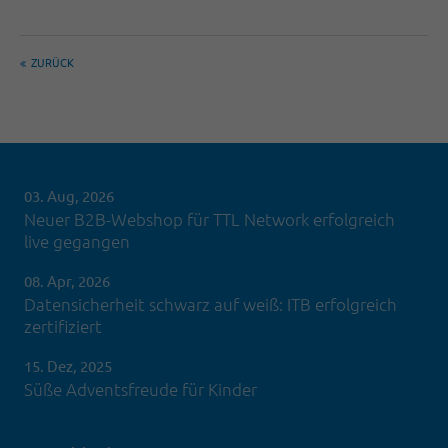
ZURÜCK
03. Aug, 2026
Neuer B2B-Webshop für TTL Network erfolgreich
live gegangen
08. Apr, 2026
Datensicherheit schwarz auf weiß: ITB erfolgreich
zertifiziert
15. Dez, 2025
Süße Adventsfreude für Kinder