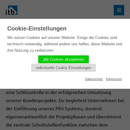
Cookie-Einstellungen
Projektmanager/in PIM/E-
Wir nutzen Cookies auf unserer Website. Einige der Cookies sind
technisch notwendig, während andere uns helfen, diese Website und
Commerce 80-100% (m/w/d)
ihre Nutzung zu verbessern.
alle Cookies akzeptieren
individuelle Cookie Einstellungen
Was Du bei uns tust:
Datenschutz
Impressum
Als Projektmanager/in PIM/E-Commerce übernimmst Du
eine Schlüsselrolle in der erfolgreichen Umsetzung
unserer Kundenprojekte. Du begleitest Unternehmen bei
der Einführung unseres PIM-Systems, steuerst
eigenverantwortlich die Projektphasen und übernimmst
die zentrale Schnittstellenfunktion zwischen dem