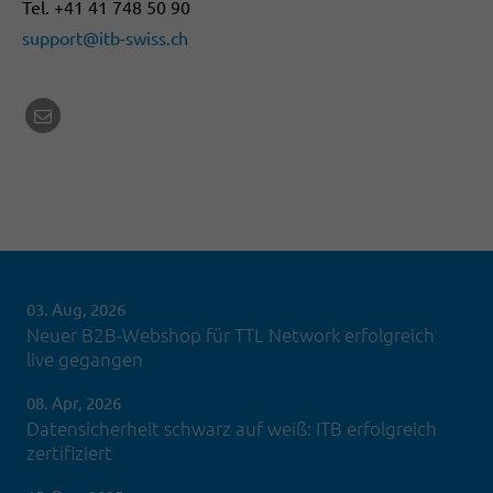
Tel. +41 41 748 50 90
support@itb-swiss.ch
03. Aug, 2026
Neuer B2B-Webshop für TTL Network erfolgreich
live gegangen
08. Apr, 2026
Datensicherheit schwarz auf weiß: ITB erfolgreich
zertifiziert