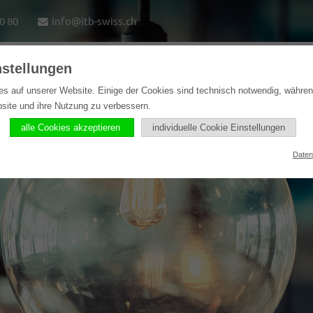
0 80
info@itb-swiss.ch
nstellungen
e
Lösungen
Softwareprodukte
Referenzen
es auf unserer Website. Einige der Cookies sind technisch notwendig, währe
bsite und ihre Nutzung zu verbessern.
alle Cookies akzeptieren
individuelle Cookie Einstellungen
Daten