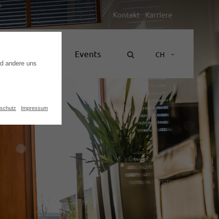
Kontakt
Karriere
Unternehmen
Events
CH
nd andere uns
schutz
Impressum