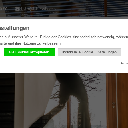
0 80
info@itb-swiss.ch
nstellungen
e
Lösungen
Softwareprodukte
Referenzen
es auf unserer Website. Einige der Cookies sind technisch notwendig, währe
bsite und ihre Nutzung zu verbessern.
alle Cookies akzeptieren
individuelle Cookie Einstellungen
Daten