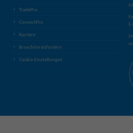
63
TradePro
Fo
ConnectPro
E-
Karriere
Mo
un
Broschüre anfordern
Cookie-Einstellungen