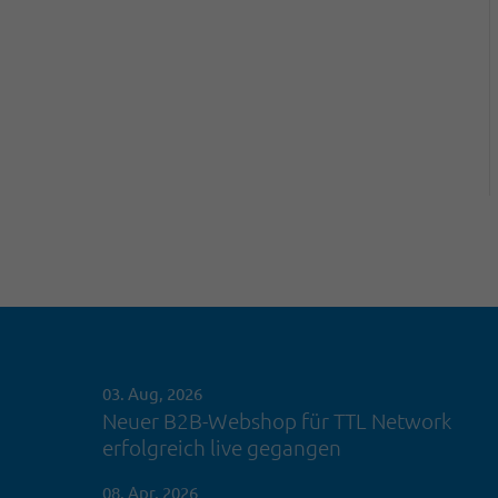
03. Aug, 2026
Neuer B2B-Webshop für TTL Network
erfolgreich live gegangen
08. Apr, 2026