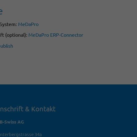
e
-System:
MeDaPro
t (optional):
MeDaPro ERP-Connector
ublish
nschrift & Kontakt
TB-Swiss AG
nterbergstrasse 34a