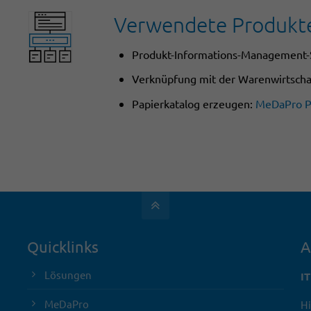
Verwendete Produkt
Produkt-Informations-Management
Verknüpfung mit der Warenwirtschaf
Papierkatalog erzeugen:
MeDaPro P
Quicklinks
A
Lösungen
I
MeDaPro
Hi