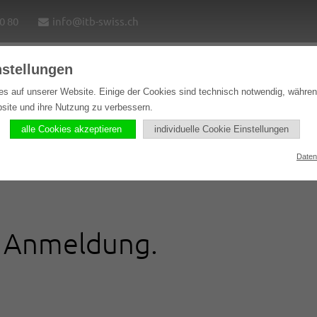
0 80
info@itb-swiss.ch
nstellungen
e
Lösungen
Softwareprodukte
Referenzen
es auf unserer Website. Einige der Cookies sind technisch notwendig, währe
bsite und ihre Nutzung zu verbessern.
meldung
alle Cookies akzeptieren
individuelle Cookie Einstellungen
Daten
e Anmeldung.