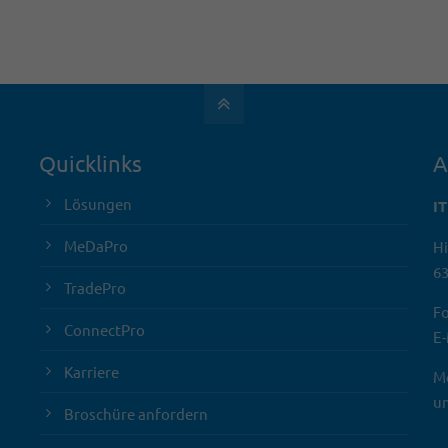
Quicklinks
A
Lösungen
I
MeDaPro
Hi
63
TradePro
Fo
ConnectPro
E-
Karriere
Mo
un
Broschüre anfordern