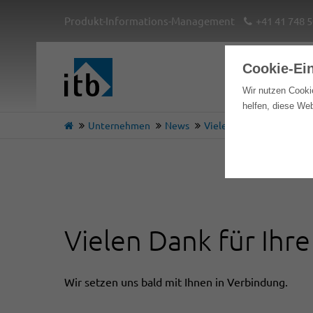
Produkt-Informations-Management
+41 41 748 5
Cookie-Ei
Hom
Wir nutzen Cooki
helfen, diese We
Unternehmen
News
Vielen Dank für Ihre An
Vielen Dank für Ihr
Wir setzen uns bald mit Ihnen in Verbindung.